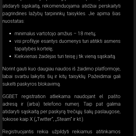
atidaryti sąskaitą, rekomenduojama atidžiai perskaityti
pagrindines lažybų tarpininkų taisykles. Jie apima šias
nuostatas:
minimalus vartotojo amžius – 18 metų;
visi profilyje esantys duomenys turi atitikti asmens
tapatybės kortelę;
Kiekvienas žaidėjas turi teisę į tik vieną sąskaitą.
Norint gauti kuo daugiau naudos iš žaidimo platformoje,
labai svarbu laikytis šių ir kitų taisyklių. Pažeidimai gali
sukelti paskyros blokavimą.
GGBET registration atliekama naudojant el. pašto
adresą ir (arba) telefono numerį. Taip pat galima
atidaryti sąskaitą per paskyrą trečiųjų šalių paslaugose,
tokiose kaip X („Twitter“, „Steam“ ir kt.).
Registruojantis reikia užpildyti reikiamus atitinkamos