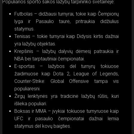
Populiarios sporto šakos lažybų tarpininko svetainėje:
Futbolas – didžiausi turnyrai, tokie kaip Čempionų
lyga ir Pasaulio taurė, pritraukia didžiulius
statymus.
Tenisas – tokie turnyrai kaip Didysis kirtis dažnai
yra lažybų objektas.
Krepšinis – lažybų dalyvių dėmesį patraukia ir
NBA bei tarptautiniai čempionatai.
E-sportas – lažybos dėl turnyrų tokiuose
žaidimuose kaip Dota 2, League of Legends,
Counter-Strike: Global Offensive tampa vis
populiaresni.
Žirgų lenktynės yra tradicinė lažybų rūšis, kuri
išlieka populiari.
Boksas ir MMA – įvykiai tokiuose turnyruose kaip
UFC ir pasaulio čempionatai dažnai lemia
statymus dėl kovų baigties.