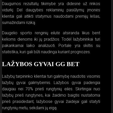
Daugumos rezultatų tikimybė yra didesnė už rinkos
vidurkį. Dėl daugybės reklaminių pasiūlymų įmonės
klientai gali atlikti statymus naudodami premijų lėšas,
sumažindami riziką.
Daugelio sporto renginių eilutė atsiranda likus bent
kelioms dienoms iki jų pradžios. Todėl lažybininkai turi
pakankamai laiko analizuoti. Portale yra skiltis su
statistika, kuri gali būti naudinga kuriant prognozes.
LAŽYBOS GYVAI GG BET
Lažybų tarpininko klientai turi galimybę naudotis visomis
lažybų gyvai galimybėmis. Lažybos gyvai padengia
daugiau nei 70% prieš rungtynių eilės. Skirtingai nuo
lažybų prieš rungtynes, kai žaidimo baigtis nustatoma
prieš prasidedant, lažybose gyvai žaidėjai gali statyti
rungtynių metu, sekdami jų eigą.