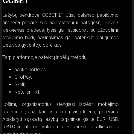
GGBET
Lažybų bendrovė GGBET LT Jūsų balanso papildymo
procesą padarė kuo paprastesnį ir patogesnį. Beveik
kiekvienas pradedantysis gali susidoroti su užduotimi.
Mokėjimo būdų pasirinkimas gali patenkinti daugumos
Lietuvos gyventojų poreikius.
Tarp platformoje pateiktų indėlių metodų:
banko kortelės;
GiroPay;
Skrill;
Neteller ir kt.
Lošimų organizatorius stengiasi išplėsti mokėjimo
sistemų sąrašą, kad jis apimtų visų klientų poreikius.
Atsidaryti sąskaitą lažybų tarpininke galite EUR, USD,
mBTC ir kitomis valiutomis. Pasirinkimas atliekamas