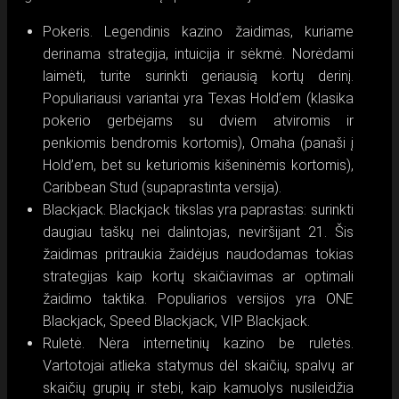
Pokeris. Legendinis kazino žaidimas, kuriame
derinama strategija, intuicija ir sėkmė. Norėdami
laimėti, turite surinkti geriausią kortų derinį.
Populiariausi variantai yra Texas Hold’em (klasika
pokerio gerbėjams su dviem atviromis ir
penkiomis bendromis kortomis), Omaha (panaši į
Hold’em, bet su keturiomis kišeninėmis kortomis),
Caribbean Stud (supaprastinta versija).
Blackjack. Blackjack tikslas yra paprastas: surinkti
daugiau taškų nei dalintojas, neviršijant 21. Šis
žaidimas pritraukia žaidėjus naudodamas tokias
strategijas kaip kortų skaičiavimas ar optimali
žaidimo taktika. Populiarios versijos yra ONE
Blackjack, Speed Blackjack, VIP Blackjack.
Ruletė. Nėra internetinių kazino be ruletės.
Vartotojai atlieka statymus dėl skaičių, spalvų ar
skaičių grupių ir stebi, kaip kamuolys nusileidžia