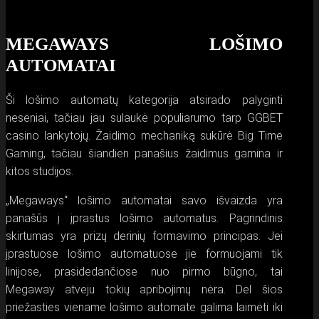
MEGAWAYS LOŠIMO
AUTOMATAI
Ši lošimo automatų kategorija atsirado palyginti
neseniai, tačiau jau sulaukė populiarumo tarp GGBET
casino lankytojų. Žaidimo mechaniką sukūrė Big Time
Gaming, tačiau šiandien panašius žaidimus gamina ir
kitos studijos.
„Megaways“ lošimo automatai savo išvaizda yra
panašūs į įprastus lošimo automatus. Pagrindinis
skirtumas yra prizų derinių formavimo principas. Jei
įprastuose lošimo automatuose jie formuojami tik
linijose, prasidedančiose nuo pirmo būgno, tai
Megaway atveju tokių apribojimų nėra. Dėl šios
priežasties viename lošimo automate galima laimėti iki