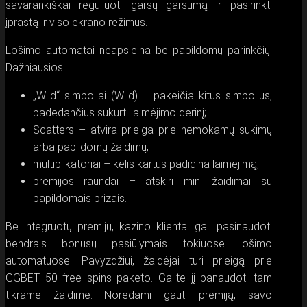
savarankiškai reguliuoti garsų garsumą ir pasirinkti
įprastą ir viso ekrano režimus.
Lošimo automatai neapsieina be papildomų parinkčių.
Dažniausios:
„Wild“ simboliai (Wild) – pakeičia kitus simbolius,
padedančius sukurti laimėjimo derinį;
Scatters – atvira prieiga prie nemokamų sukimų
arba papildomų žaidimų;
multiplikatoriai – kelis kartus padidina laimėjimą;
premijos raundai – atskiri mini žaidimai su
papildomais prizais.
Be integruotų premijų, kazino klientai gali pasinaudoti
bendrais bonusų pasiūlymais tokiuose lošimo
automatuose. Pavyzdžiui, žaidėjai turi prieigą prie
GGBET 50 free spins paketo. Galite jį panaudoti tam
tikrame žaidime. Norėdami gauti premiją, savo