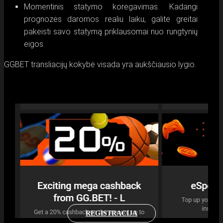
Momentinis statymo koregavimas. Kadangi
prognozės daromos realiu laiku, galite greitai
pakeisti savo statymą priklausomai nuo rungtynių
eigos.
GGBET transliacijų kokybė visada yra aukščiausio lygio.
REGISTRACIJA