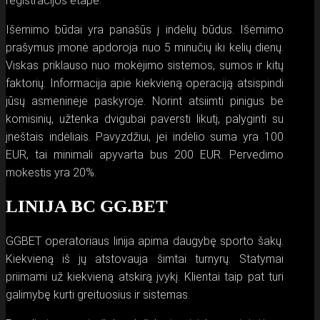
registracijos etape.
Išėmimo būdai yra panašūs į indėlių būdus. Išėmimo
prašymus įmonė apdoroja nuo 5 minučių iki kelių dienų.
Viskas priklauso nuo mokėjimo sistemos, sumos ir kitų
faktorių. Informacija apie kiekvieną operaciją atsispindi
jūsų asmeninėje paskyroje. Norint atsiimti pinigus be
komisinių, užtenka dvigubai paversti likutį, palyginti su
įneštais indėliais. Pavyzdžiui, jei indėlio suma yra 100
EUR, tai minimali apyvarta bus 200 EUR. Pervedimo
mokestis yra 20%.
LINIJA BC GG.BET
GGBET operatoriaus linija apima daugybę sporto šakų.
Kiekvieną iš jų atstovauja šimtai turnyrų. Statymai
priimami už kiekvieną atskirą įvykį. Klientai taip pat turi
galimybę kurti greituosius ir sistemas.